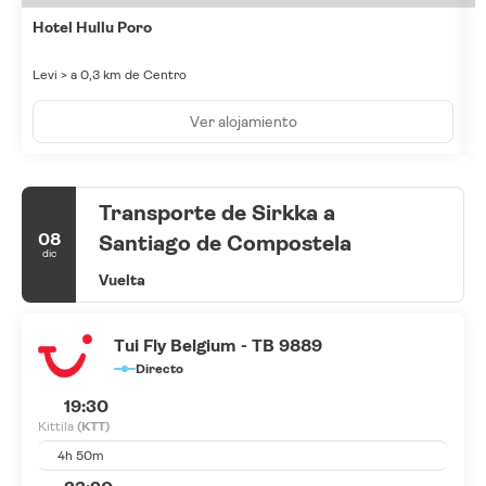
Hotel Hullu Poro
H
Levi > a 0,3 km de Centro
L
Ver alojamiento
Transporte de Sirkka a
08
Santiago de Compostela
dic
Vuelta
Tui Fly Belgium - TB 9889
Directo
19:30
Kittila
(KTT)
4h 50m