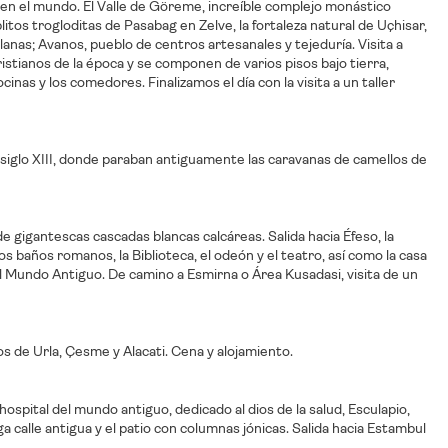
 en el mundo. El Valle de Göreme, increíble complejo monástico
litos trogloditas de Pasabag en Zelve, la fortaleza natural de Uçhisar,
nas; Avanos, pueblo de centros artesanales y tejeduría. Visita a
stianos de la época y se componen de varios pisos bajo tierra,
as y los comedores. Finalizamos el día con la visita a un taller
 siglo XIII, donde paraban antiguamente las caravanas de camellos de
 de gigantescas cascadas blancas calcáreas. Salida hacia Éfeso, la
 baños romanos, la Biblioteca, el odeón y el teatro, así como la casa
el Mundo Antiguo. De camino a Esmirna o Área Kusadasi, visita de un
cos de Urla, Çesme y Alacati. Cena y alojamiento.
hospital del mundo antiguo, dedicado al dios de la salud, Esculapio,
ga calle antigua y el patio con columnas jónicas. Salida hacia Estambul