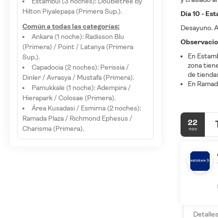
Estambul (3 noches): Doubletree by
Hilton Piyalepaşa (Primera Sup.).
Día 10 - Es
Común a todas las categorías:
Desayuno. A 
Ankara (1 noche): Radisson Blu
Observacio
(Primera) / Point / Latanya (Primera
En Estamb
Sup.).
zona tien
Capadocia (2 noches): Perissia /
de tienda
Dinler / Avrasya / Mustafa (Primera).
En Ramadá
Pamukkale (1 noche): Adempira /
Hierapark / Colosae (Primera).
Área Kusadasi / Esmirna (2 noches):
Ramada Plaza / Richmond Ephesus /
22
Charisma (Primera).
nov
Detalle