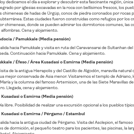
y dedicamos el día a explorar y descubrir esta fascinante región, única
tegrado por iglesias excavadas en la roca con bellísimos frescos, los pueb
as chimeneas de hadas de Ürgüp, conos de piedra coronados por rocas pla
ubterránea. Estas ciudades fueron construidas como refugios por los cri
or chimeneas, donde se pueden admirar los dormitorios comunes, las cocin
 alfombras. Cena y alojamiento.
adocia / Pamukkale (Media pensión)
lida hacia Pamukkale y visita en ruta del Caravansarai de Sultanhan del
a seda. Continuación hacia Pamukkale. Cena y alojamiento.
ukkale / Éfeso / Área Kusadasi o Esmirna (Media pensión)
sita de la antigua Hierapolis y del Castillo de Algodón, maravilla natural
ua mejor conservada de Asia menor. Visitaremos el templo de Adriano, los
 María y la columna del famoso Artemision, una de las Siete Maravillas d
ero. Llegada, cena y alojamiento.
a Kusadasi o Esmirna (Media pensión)
a libre. Posibilidad de realizar una excursión opcional a los pueblos típi
a Kusadasi o Esmirna / Pérgamo / Estambul
lida hacia la antigua ciudad de Pérgamo. Visita del Asclepion, el famoso 
es de dormición, el pequeño teatro para los pacientes, las piscinas, la lar
 hotel. Alojamiento.