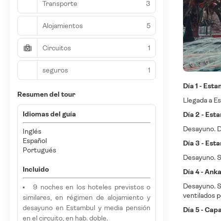
Transporte
3
Alojamientos
5
Circuitos
1
seguros
1
Día 1 - Est
Resumen del tour
Llegada a Es
Idiomas del guía
Día 2 - Est
Desayuno. Dí
Inglés
Español
Día 3 - Est
Portugués
Desayuno. Sa
Incluido
Día 4 - Ank
Desayuno. Sa
9 noches en los hoteles previstos o
ventilados 
similares, en régimen de alojamiento y
desayuno en Estambul y media pensión
Día 5 - Cap
en el circuito, en hab. doble.