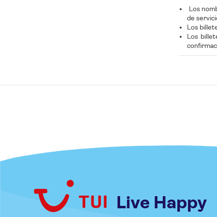
Los nombr
de servic
Los bille
Los bille
confirmac
Live Happy