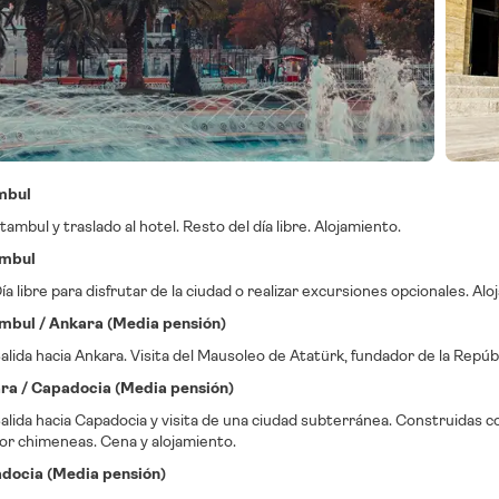
ambul
tambul y traslado al hotel. Resto del día libre. Alojamiento.
ambul
a libre para disfrutar de la ciudad o realizar excursiones opcionales. Alo
ambul / Ankara (Media pensión)
lida hacia Ankara. Visita del Mausoleo de Atatürk, fundador de la Repúbl
ara / Capadocia (Media pensión)
lida hacia Capadocia y visita de una ciudad subterránea. Construidas c
por chimeneas. Cena y alojamiento.
adocia (Media pensión)