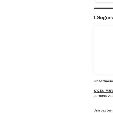
1 Segur
Observacio
NOTA IMP
personalizab
Una vez term