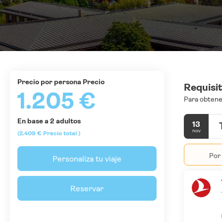
precio por persona Precio
Requisi
1.205 €
Para obtener
En base a 2 adultos
13
nov
(2.409 €
Precio total
)
Por 
Personaliza tu viaje
Reservar