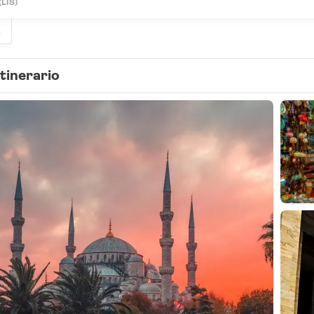
(LIS)
s
Itinerario