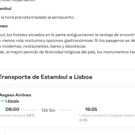
tambul
la hora prevista traslado al aeropuerto.
nes:
ul, los hoteles situados en la parte antigua tienen la ventaja de enco
e menos vida nocturna y opciones gastronómicas. Si los pasajeros se de
s modernas, restaurantes, bares y discotecas.
n, el mayor periodo de festividad religiosa del país, los monumentos te
Transporte de Estambul a Lisboa
Aegean Airlines
1 Escala
06:30
16:35
13h 5m
Istanbul Airport
(IST)
Lisboa Humberto Delgado Airpor
(LIS)
s