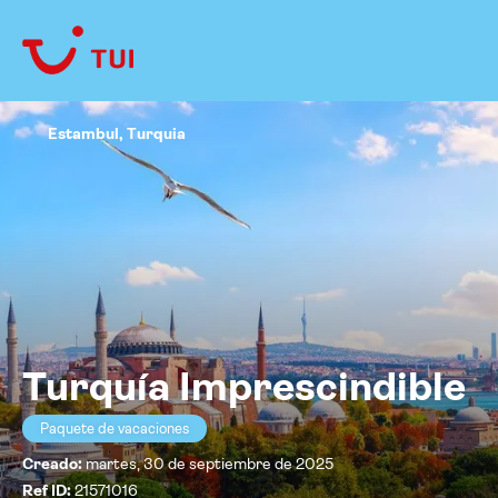
Estambul, Turquia
Turquía Imprescindible
Paquete de vacaciones
Creado:
martes, 30 de septiembre de 2025
Ref ID:
21571016