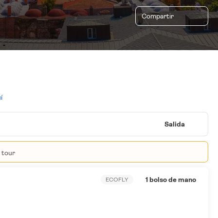
Compartir
í
Salida
l tour
1 bolso de mano
ECOFLY