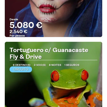
Desde
5.080 €
2.540 €
Por pessoa
MAIS INFORMAÇÃO
Tortuguero c/ Guanacaste
Fly & Drive
6 DESTINO(S)
3 VOO(S)
8 NOITES
1 SEGUROS
CIRCUITO