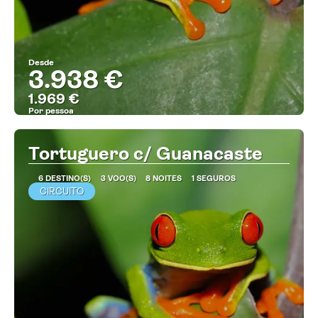
Desde
3.938 €
1.969 €
Por pessoa
MAIS INFORMAÇÃO
Tortuguero c/ Guanacaste
6 DESTINO(S)
3 VOO(S)
8 NOITES
1 SEGUROS
CIRCUITO