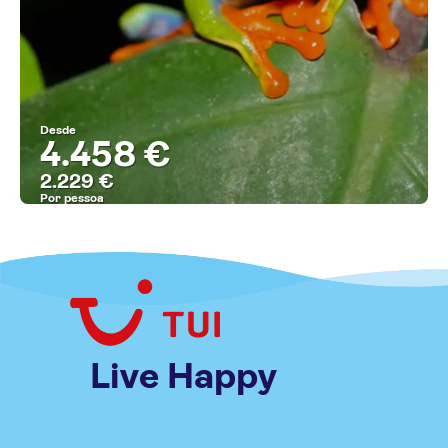
Desde
4.458 €
2.229 €
Por pessoa
MAIS INFORMAÇÃO
Live Happy