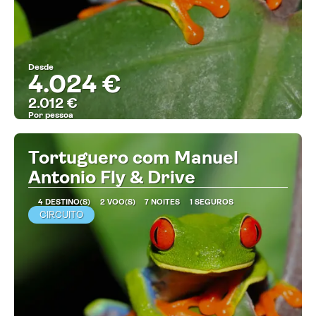
Desde
4.024 €
2.012 €
Por pessoa
MAIS INFORMAÇÃO
Tortuguero com Manuel
Antonio Fly & Drive
4 DESTINO(S)
2 VOO(S)
7 NOITES
1 SEGUROS
CIRCUITO