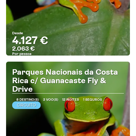
Desde
4.127 €
2.063 €
Por pessoa
MAIS INFORMAÇÃO
Parques Nacionais da Costa
Rica c/ Guanacaste Fly &
Drive
8 DESTINO(S)
3 VOO(S)
12 NOITES
1 SEGUROS
CIRCUITO