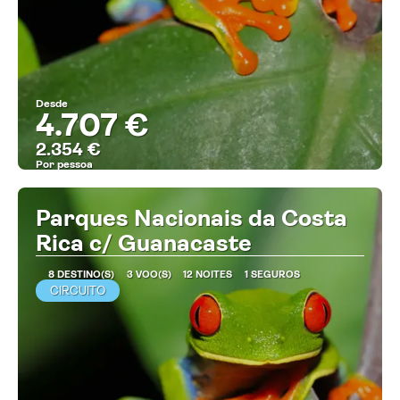
Desde
4.707 €
2.354 €
Por pessoa
MAIS INFORMAÇÃO
Parques Nacionais da Costa
Rica c/ Guanacaste
8 DESTINO(S)
3 VOO(S)
12 NOITES
1 SEGUROS
CIRCUITO