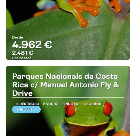
Desde
4.962 €
2.481 €
Por pessoa
MAIS INFORMAÇÃO
Parques Nacionais da Costa
Rica c/ Manuel Antonio Fly &
Drive
6 DESTINO(S)
2 VOO(S)
11 NOITES
1 SEGUROS
CIRCUITO