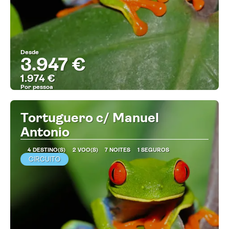
Desde
3.947 €
1.974 €
Por pessoa
MAIS INFORMAÇÃO
Tortuguero c/ Manuel
Antonio
4 DESTINO(S)
2 VOO(S)
7 NOITES
1 SEGUROS
CIRCUITO