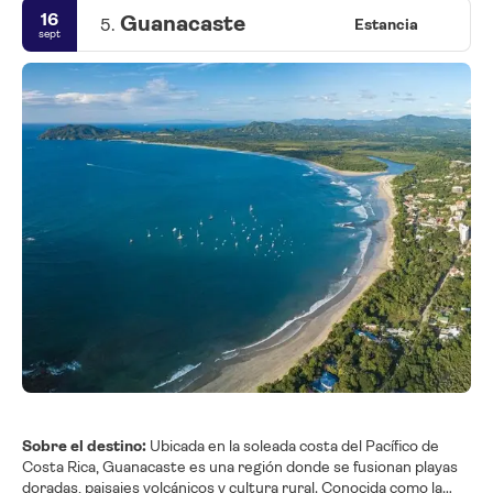
16
Guanacaste
5.
Estancia
sept
Sobre el destino:
Ubicada en la soleada costa del Pacífico de
Costa Rica, Guanacaste es una región donde se fusionan playas
doradas, paisajes volcánicos y cultura rural. Conocida como la