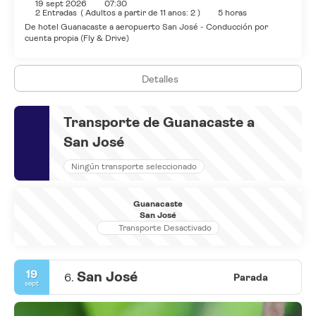
19 sept 2026
07:30
2 Entradas
(
Adultos a partir de 11 anos: 2
)
5 horas
De hotel Guanacaste a aeropuerto San José - Conducción por
cuenta propia (Fly & Drive)
Detalles
Transporte de Guanacaste a
San José
Ningún transporte seleccionado
Guanacaste
San José
Transporte Desactivado
19
San José
6.
Parada
sept