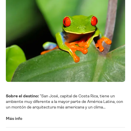
Sobre el destino:
"San José, capital de Costa Rica, tiene un
ambiente muy diferente a la mayor parte de América Latina, con
un montón de arquitectura más americana y un clima
mediterráneo. San José es una ciudad en medio de la naturaleza.
Situado en el Valle Central, la ciudad está rodeada de las más
Más info
variadas formas de vida silvestre, así como los volcanes Poás,
Irazú y. También es el punto central desde donde se puede llegar