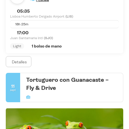
1 Escala
05:35
Lisboa Humberto Delgado Airport
(LIS)
18h 25m
17:00
Juan Santamaria Intl
(SJO)
1 bolso de mano
Light
Detalles
Tortuguero con Guanacaste –
11
Fly & Drive
sept