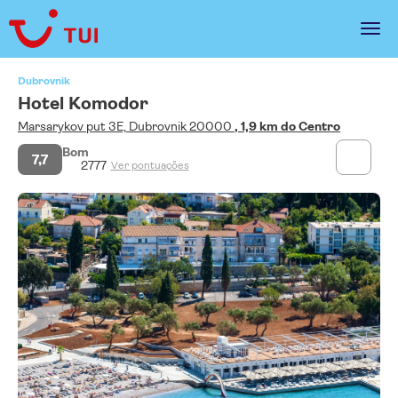
Dubrovnik
Hotel Komodor
Marsarykov put 3E, Dubrovnik 20000
, 1,9 km do Centro
Bom
7,7
2777
Ver pontuações