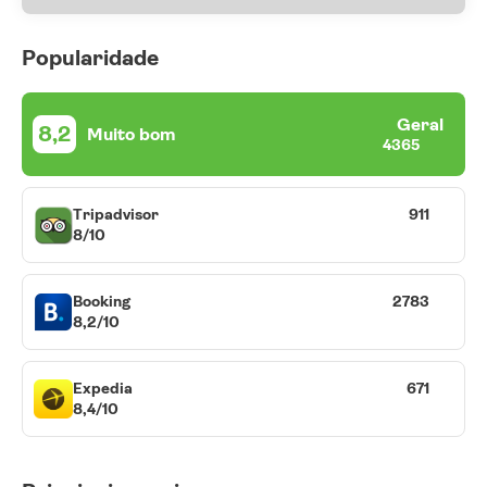
Popularidade
Geral
8,2
Muito bom
4365
Tripadvisor
911
8/10
Booking
2783
8,2/10
Expedia
671
8,4/10