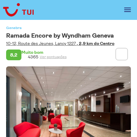
Genebra
Ramada Encore by Wyndham Geneva
10-12, Route des Jeunes, Lancy 1227
, 2,9 km do Centro
Muito bom
8,2
4365
Ver pontuações