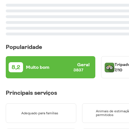
Popularidade
Geral
Tripad
8,2
Muito bom
7/10
3837
Principais serviços
Animais de estimaçã
Adequado para famílias
permitidos