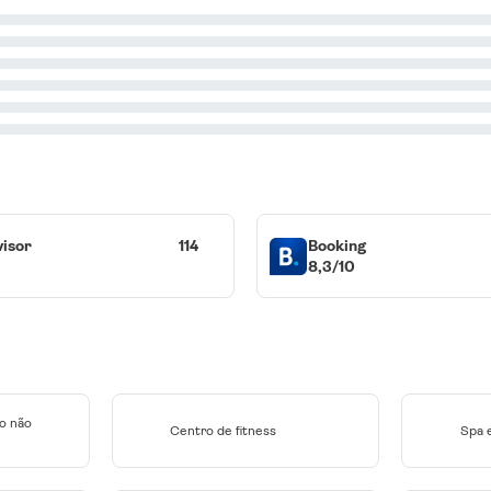
visor
114
Booking
8,3/10
o não
Centro de fitness
Spa 