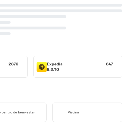
2876
Expedia
847
8,2/10
e centro de bem-estar
Piscina