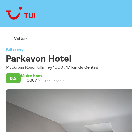
Voltar
Killarney
Parkavon Hotel
Muckross Road, Killarney 1000
, 1,1 km do Centro
Muito bom
8,2
3837
Ver pontuações