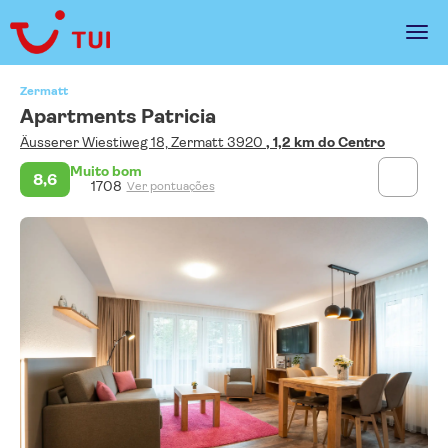
Zermatt
Apartments Patricia
Äusserer Wiestiweg 18, Zermatt 3920
, 1,2 km do Centro
Muito bom
8,6
1708
Ver pontuações