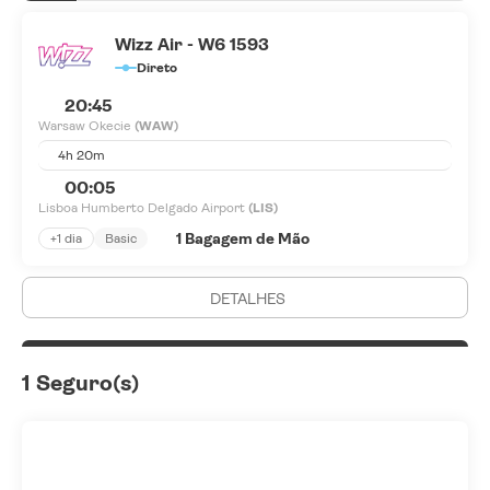
Wizz Air - W6 1593
Direto
20:45
Warsaw Okecie
(WAW)
4h 20m
00:05
Lisboa Humberto Delgado Airport
(LIS)
1 Bagagem de Mão
+1 dia
Basic
DETALHES
1 Seguro(s)