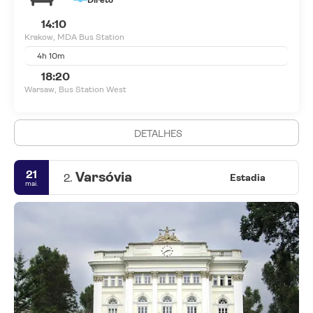
Direto
14:10
Krakow, MDA Bus Station
4h 10m
18:20
Warsaw, Bus Station West
DETALHES
21
Varsóvia
2.
Estadia
mai.