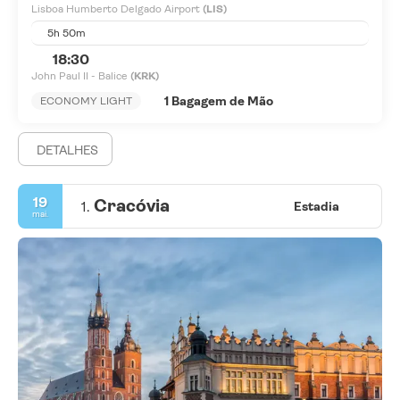
Lisboa Humberto Delgado Airport
(LIS)
5h 50m
18:30
John Paul II - Balice
(KRK)
1 Bagagem de Mão
ECONOMY LIGHT
DETALHES
19
Cracóvia
1.
Estadia
mai.