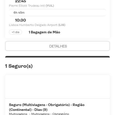
22:45
Pierre Elliott Trudeau Intl
(YUL)
6h 45m
10:30
Lisboa Humberto Delgado Airport
(LIS)
1 Bagagem de Mão
+1 dia
DETALHES
1 Seguro(s)
Seguro (Multiviagens - Obrigatório) - Região
(Continental) - Dias (9)
Multiviagens
-
Multiviagens - Obrigatório