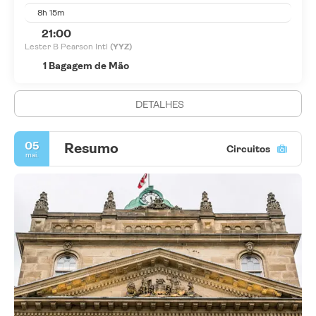
8h 15m
21:00
Lester B Pearson Intl
(YYZ)
1 Bagagem de Mão
DETALHES
05
Resumo
Circuitos
mai.