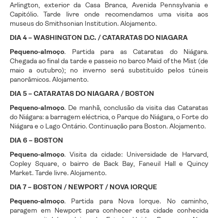
Arlington, exterior da Casa Branca, Avenida Pennsylvania e
Capitólio. Tarde livre onde recomendamos uma visita aos
museus do Smithsonian Institution. Alojamento.
DIA 4 – WASHINGTON D.C. / CATARATAS DO NIAGARA
Pequeno-almoço
. Partida para as Cataratas do Niágara.
Chegada ao final da tarde e passeio no barco Maid of the Mist (de
maio a outubro); no inverno será substituído pelos túneis
panorâmicos. Alojamento.
DIA 5 – CATARATAS DO NIAGARA / BOSTON
Pequeno-almoço
. De manhã, conclusão da visita das Cataratas
do Niágara: a barragem eléctrica, o Parque do Niágara, o Forte do
Niágara e o Lago Ontário. Continuação para Boston. Alojamento.
DIA 6 – BOSTON
Pequeno-almoço
. Visita da cidade: Universidade de Harvard,
Copley Square, o bairro de Back Bay, Faneuil Hall e Quincy
Market. Tarde livre. Alojamento.
DIA 7 – BOSTON / NEWPORT / NOVA IORQUE
Pequeno-almoço
. Partida para Nova Iorque. No caminho,
paragem em Newport para conhecer esta cidade conhecida