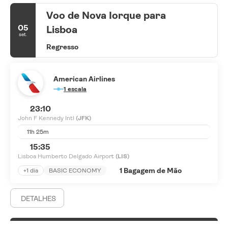
Voo de Nova Iorque para
05
Lisboa
set.
Regresso
American Airlines
1 escala
23:10
John F Kennedy Intl
(JFK)
11h 25m
15:35
Lisboa Humberto Delgado Airport
(LIS)
1 Bagagem de Mão
+1 dia
BASIC ECONOMY
DETALHES