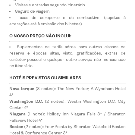
Visitas e entradas segundo itinerário.
Seguro de viagem.
Taxas de aeroporto e de combustível (sujeitas à
alterações até à emissão dos bilhetes).
O NOSSO PREÇO NÃO INCLUI:
Suplementos de tarifa aérea para outras classes de
reserva e épocas altas, visto, gratificações, extras de
carácter pessoal e qualquer outro serviço não mencionado
no itinerário.
HOTÉIS PREVISTOS OU SIMILARES
Nova Iorque
(3 noites): The New Yorker, A Wyndham Hotel
4*
Washington D.C.
(2 noites): Westin Washington D.C. City
Center 4*
Niagara
(1 noite): Holiday Inn Niagara Falls 3* / Sheraton
Fallsview Hotel 4*
Boston
(2 noites): Four Points by Sheraton Wakefield Boston
Hotel & Conference Center 3*