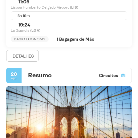
11:05
Lisboa Humberto Delgado Airport
(LIS)
13h 19m
19:24
La Guardia
(LGA)
1 Bagagem de Mão
BASIC ECONOMY
DETALHES
28
Resumo
Circuitos
ago.