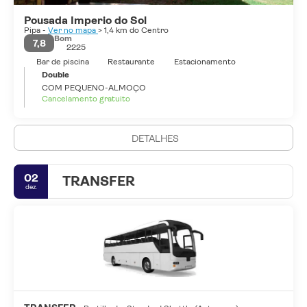
Pousada Imperio do Sol
Pipa -
Ver no mapa
> 1,4 km do Centro
Bom
7,8
2225
Bar de piscina
Restaurante
Estacionamento
Double
COM PEQUENO-ALMOÇO
Cancelamento gratuito
DETALHES
02
TRANSFER
dez.