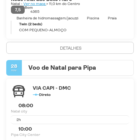
Natal -
Ver no mapa
> 11,0 km do Centro
Bom
7,5
4365
Banheira de hidromassagem/jacuzzi
Piscina
Praia
Twin (2 beds)
COM PEQUENO-ALMOÇO
DETALHES
28
Voo de Natal para Pipa
nov.
VIA CAPI - DMC
Direto
08:00
Natal city
2h
10:00
Pipa City Center