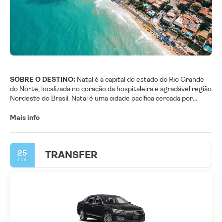
SOBRE O DESTINO:
Natal é a capital do estado do Rio Grande
do Norte, localizada no coração da hospitaleira e agradável região
Nordeste do Brasil. Natal é uma cidade pacífica cercada por
dezenas de maravilhosas praias de areia e incríveis dunas. Ponta
Negra e Praia do Forte estão localizadas na cidade, e nas
Mais info
proximidades você encontrará uma vasta gama de belas praias
como Pipa, Pirangi, Jacumã, Maracajaú e Galinhos, para citar
algumas.
25
TRANSFER
O Centro Histórico de Natal está localizado nos bairros da
nov.
Cidade Alta e Ribeira. Declarado patrimônio nacional em 2010, é
composto por diferentes estilos, incluindo edifícios coloniais,
neoclássicos, art-deco e modernos. Faça um agradável passeio
por suas ruas e visite o Memorial Câmara Cascudo, a Igreja de
Santo Antônio, o Solar Bela Vista, o Palácio Felipe Camarão e
pare para um café na Rua Chile, uma rua histórica com casas do
século XIX que foram transformadas em pitorescos