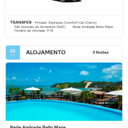
restaurantes e cafés.
Com mais de 44 praias, lagoas, recifes e beleza natural, mais de
300 dias de sol por ano, leves brisas oceânicas, quilômetros de
areia branca, enormes dunas e clima perfeito, Natal é
TRANSFER
- Privado: Expresso Comfort Car (Carro)
simplesmente um paraíso.
São Goncalo do Amarante (NAT)
Rede Andrade Bello Mare
Horário de retirada: 17:15
25
ALOJAMENTO
3 Noites
nov.
Rede Andrade Bello Mare