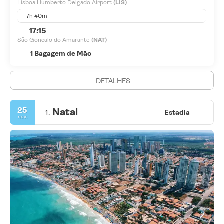
Lisboa Humberto Delgado Airport
(LIS)
7h 40m
17:15
São Goncalo do Amarante
(NAT)
1 Bagagem de Mão
DETALHES
25
Natal
1.
Estadia
nov.