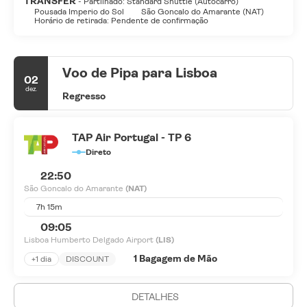
TRANSFER
- Partilhado: Standard Shuttle (Autocarro)
Pousada Imperio do Sol
São Goncalo do Amarante (NAT)
Horário de retirada: Pendente de confirmação
Voo de Pipa para Lisboa
02
dez.
Regresso
TAP Air Portugal - TP 6
Direto
22:50
São Goncalo do Amarante
(NAT)
7h 15m
09:05
Lisboa Humberto Delgado Airport
(LIS)
1 Bagagem de Mão
+1 dia
DISCOUNT
DETALHES