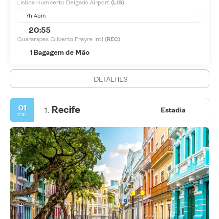
Lisboa Humberto Delgado Airport
(LIS)
7h 45m
20:55
Guararapes Gilberto Freyre Intl
(REC)
1 Bagagem de Mão
DETALHES
01
Recife
1.
Estadia
mai.