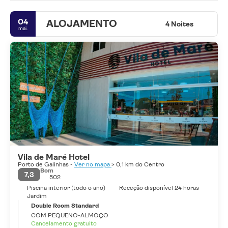
04
ALOJAMENTO
4 Noites
mai.
Vila de Maré Hotel
Porto de Galinhas -
Ver no mapa
> 0,1 km do Centro
Bom
7,3
502
Piscina interior (todo o ano)
Receção disponível 24 horas
Jardim
Double Room Standard
COM PEQUENO-ALMOÇO
Cancelamento gratuito