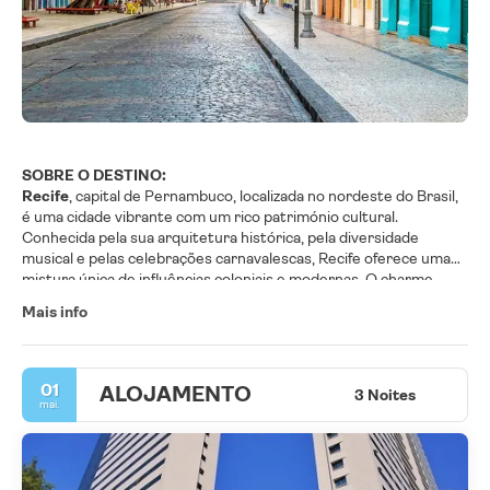
SOBRE O DESTINO:
Recife
, capital de Pernambuco, localizada no nordeste do Brasil,
é uma cidade vibrante com um rico património cultural.
Conhecida pela sua arquitetura histórica, pela diversidade
musical e pelas celebrações carnavalescas, Recife oferece uma
mistura única de influências coloniais e modernas. O charme
costeiro da cidade é realçado por praias populares como Boa
Mais info
Viagem e pelas piscinas naturais perto de Porto de Galinhas. O
bairro artístico da Mangueira e a cena culinária de Recife
contribuem para sua atmosfera dinâmica, tornando-a um destino
cativante pela história, cultura e beleza natural.
01
ALOJAMENTO
3 Noites
mai.