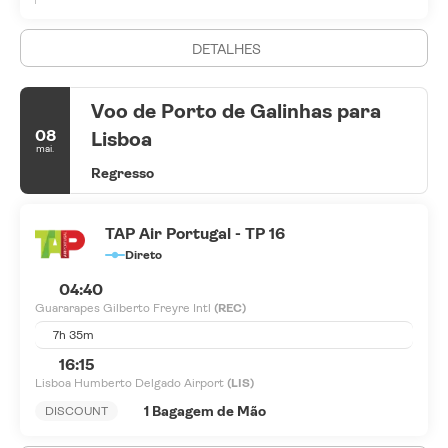
DETALHES
Voo de Porto de Galinhas para
08
Lisboa
mai.
Regresso
TAP Air Portugal - TP 16
Direto
04:40
Guararapes Gilberto Freyre Intl
(REC)
7h 35m
16:15
Lisboa Humberto Delgado Airport
(LIS)
1 Bagagem de Mão
DISCOUNT