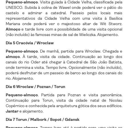
Pequeno-almoço
. Visita guiada à Cidade Velha, classificada pela
UNESCO. Subida à colina de Wawel onde poderá ver o pátio do
castelo e admirar a catedral. Passeio pelos locais mais
representativos da Cidade Velha com uma visita à Basílica
Mariana onde poderá ver o majestoso altar de Wit Stworz.
Almoço
e tarde livre com a possibilidade de uma visita opcional
(não incluído) às famosas minas de sal de Wieliczka. Alojamento.
Dia 5 Cracóvia / Wroclaw
Pequeno-almoço
. De manhã, partida para Wroclaw. Chegada e
almoço
. À tarde, visita da cidade. Continuação ao longo dos
canais do rio Oder até chegar à Catedral de São João Batista,
onde termina a visita. Tempo livre. Opcionalmente (não incluído),
poderá desfrutar de um passeio de barco ao longo dos canais do
rio. Alojamento.
Dia 6 Wroclaw / Poznan / Torun
Pequeno-almoço
. Partida para Poznan e visita panorâmica.
Continuação para Torun, visita da cidade natal de Nicolau
Copérnico e conhecida pela arquitetura gótica dos seus edifícios.
Jantar
e alojamento.
Dia 7 Torun / Malbork / Sopot / Gdansk
Pequeno-almoço
. Tempo livre até à partida para uma visita ao