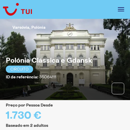
Varsóvia, Polónia
Polónia Clássica e Gdansk
CIRCUITO
ID de referência:
35064111
Preço por Pessoa Desde
1.730 €
Baseado em 2 adultos