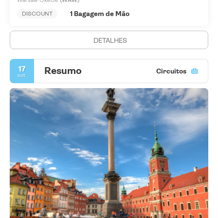
Warsaw Okecie
(WAW)
1 Bagagem de Mão
DISCOUNT
DETALHES
17
Resumo
Circuitos
out.