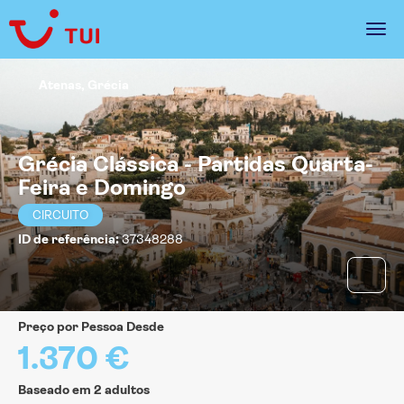
Atenas, Grécia
Grécia Clássica - Partidas Quarta-
Feira e Domingo
CIRCUITO
ID de referência:
37348288
Preço por Pessoa Desde
1.370 €
Baseado em 2 adultos