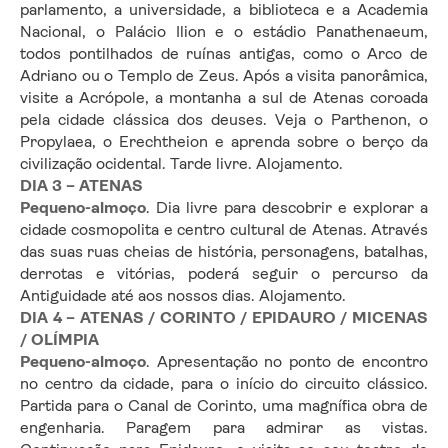
parlamento, a universidade, a biblioteca e a Academia 
Nacional, o Palácio Ilion e o estádio Panathenaeum, 
todos pontilhados de ruínas antigas, como o Arco de 
Adriano ou o Templo de Zeus. Após a visita panorâmica, 
visite a Acrópole, a montanha a sul de Atenas coroada 
pela cidade clássica dos deuses. Veja o Parthenon, o 
Propylaea, o Erechtheion e aprenda sobre o berço da 
civilização ocidental. Tarde livre. Alojamento.
DIA 3 – ATENAS
Pequeno-almoço
. Dia livre para descobrir e explorar a 
cidade cosmopolita e centro cultural de Atenas. Através 
das suas ruas cheias de história, personagens, batalhas, 
derrotas e vitórias, poderá seguir o percurso da 
Antiguidade até aos nossos dias. Alojamento.
DIA 4 – ATENAS / CORINTO / EPIDAURO / MICENAS 
/ OLÍMPIA
Pequeno-almoço
. Apresentação no ponto de encontro 
no centro da cidade, para o início do circuito clássico. 
Partida para o Canal de Corinto, uma magnífica obra de 
engenharia. Paragem para admirar as vistas. 