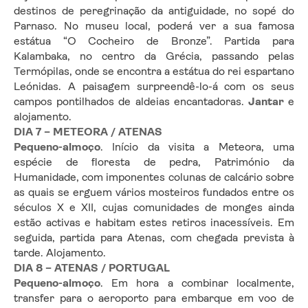
destinos de peregrinação da antiguidade, no sopé do 
Parnaso. No museu local, poderá ver a sua famosa 
estátua “O Cocheiro de Bronze”. Partida para 
Kalambaka, no centro da Grécia, passando pelas 
Termópilas, onde se encontra a estátua do rei espartano 
Leónidas. A paisagem surpreendê-lo-á com os seus 
campos pontilhados de aldeias encantadoras. 
Jantar 
e 
alojamento.
DIA 7 – METEORA / ATENAS
Pequeno-almoço
. Início da visita a Meteora, uma 
espécie de floresta de pedra, Património da 
Humanidade, com imponentes colunas de calcário sobre 
as quais se erguem vários mosteiros fundados entre os 
séculos X e XII, cujas comunidades de monges ainda 
estão activas e habitam estes retiros inacessíveis. Em 
seguida, partida para Atenas, com chegada prevista à 
tarde. Alojamento.
DIA 8 – ATENAS / PORTUGAL
Pequeno-almoço
. Em hora a combinar localmente, 
transfer para o aeroporto para embarque em voo de 