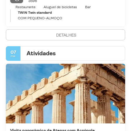
3596
Restaurante
Aluguel de bicicletas
Bar
TWIN Twin standard
COM PEQUENO-ALMOÇO
DETALHES
07
Atividades
mai.
Visita panorâmica de Atenas com Acrópole