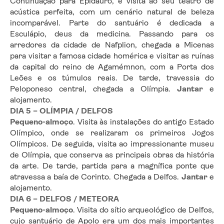
Continuação para Epidauro, e visita ao seu teatro de 
acústica perfeita, com um cenário natural de beleza 
incomparável. Parte do santuário é dedicada a 
Esculápio, deus da medicina. Passando para os 
arredores da cidade de Nafplion, chegada a Micenas 
para visitar a famosa cidade homérica e visitar as ruínas 
da capital do reino de Agamémnon, com a Porta dos 
Leões e os túmulos reais. De tarde, travessia do 
Peloponeso central, chegada a Olímpia. 
Jantar 
e 
alojamento.
DIA 5 – OLÍMPIA / DELFOS
Pequeno-almoço
. Visita às instalações do antigo Estado 
Olímpico, onde se realizaram os primeiros Jogos 
Olímpicos. De seguida, visita ao impressionante museu 
de Olímpia, que conserva as principais obras da história 
da arte. De tarde, partida para a magnífica ponte que 
atravessa a baía de Corinto. Chegada a Delfos. 
Jantar 
e 
alojamento.
DIA 6 – DELFOS / METEORA
Pequeno-almoço
. Visita do sítio arqueológico de Delfos, 
cujo santuário de Apolo era um dos mais importantes 