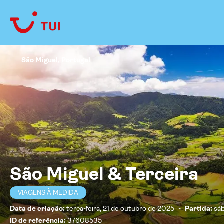
São Miguel, Portugal
São Miguel & Terceira
VIAGENS À MEDIDA
Data de criação:
terça-feira, 21 de outubro de 2025
-
Partida:
sá
ID de referência:
37608535