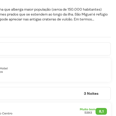
 ilha que alberga maior população (cerca de 150.000 habitantes)
rmes prados que se estendem ao longo da ilha. São Miguel é refúgio
e pode apreciar nas antigas crateras de vulcão. Em termos
 Miguel é possível degustar o famoso cozido, cozinhado debaixo de
 Hotel
os
3 Noites
Muito bom
8,1
5393
do Centro