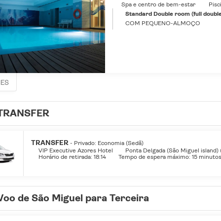
Spa e centro de bem-estar
Pisc
Standard Double room (full double b
COM PEQUENO-ALMOÇO
HES
TRANSFER
TRANSFER
- Privado: Economia (Sedã)
VIP Executive Azores Hotel
Ponta Delgada (São Miguel island)
Horário de retirada: 18:14
Tempo de espera máximo: 15 minuto
Voo de São Miguel para Terceira