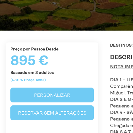
DESTINOS
Preço por Pessoa Desde
895 €
DESCR
NOTA IM
Baseado em 2 adultos
DIA 1 – 
(1.791 €
Preço Total
)
Comparênc
Miguel. Tr
PERSONALIZAR
DIA 2 E 
Pequeno-a
DIA 4 - 
RESERVAR SEM ALTERAÇÕES
Pequeno-a
Chegada e 
DIA 6 A 7