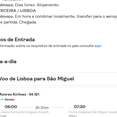
lmoço. 
Dias livres. Alojamento.
TERCEIRA / LISBOA
lmoço. 
Em hora a combinar localmente, transfer para o aero
e partida. Chegada.
tos de Entrada
formação sobre os requisitos de entrada no país consulte
aqui
a-a-dia
Voo de Lisboa para São Miguel
Azores Airlines - S4 121
Direto
06:00
07:30
2h 30m
Lisboa Humberto Delgado Airport
Ponta Delgada (São Miguel island
(LIS)
(PDL)