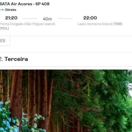
SATA Air Acores - SP 408
Direto
21:20
22:00
40m
Ponta Delgada (São Miguel island)
Lajes (terceira Island)
(TER)
(PDL)
HES
2.
Terceira