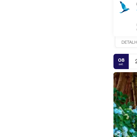
DETAL
08
set.