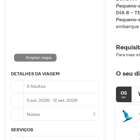
Pequeno-a
DIA 8 – 
Pequeno-a
embarque 
Requisi
Para mais in
Ampliar mapa
O seu di
DETALHES DA VIAGEM
2 Adultos
05
set.
5 set. 2026 - 12 set. 2026
Noites
7
SERVIÇOS