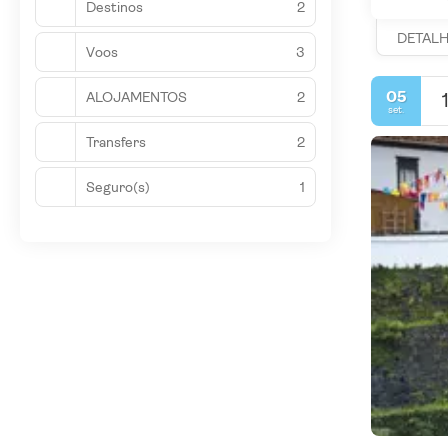
Destinos
2
DETAL
Voos
3
05
ALOJAMENTOS
2
set.
Transfers
2
Seguro(s)
1