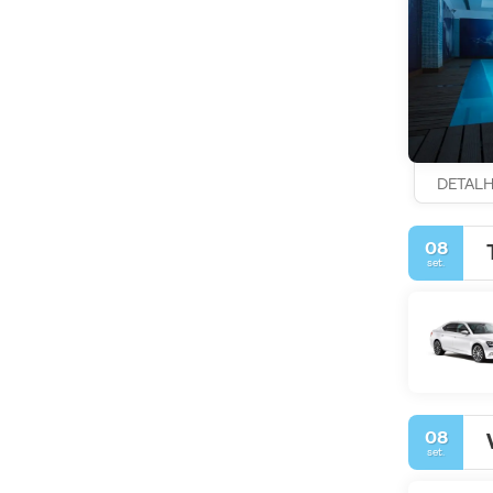
DETAL
08
set.
08
set.