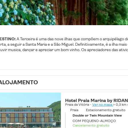
ESTINO:
A Terceira é uma das nove ilhas que compõem o arquipélago dos
ta, a seguir a Santa Maria e a São Miguel. Definitivamente, é a ilha mai
, ouvir musica, dançar e apreciar um bom vinho. Os apreciadores das at
 polvos, fazer rappel em maravilhosas quedas de água, passeios de bici
useu do vinho, onde se pode degustar as melhores produções da ilha. Q
Duque, repleto de palmeiras, magnólias e incontáveis espécies exóticas d
iar a maravilhosa vista sobre a cidade de Angra do Heroísmo. A Terceira 
 uma das nove ilhas que compõem o arquipélago dos Açores. O seu nome de
ALOJAMENTO
a e a São Miguel. Definitivamente, é a ilha mais divertida dos Açores: é 
reciar um bom vinho. Os apreciadores das atividades outdoor podem me
ravilhosas quedas de água, passeios de bicicleta ou kayak. Para os apre
e degustar as melhores produções da ilha. Quem gosta da natureza não
Hotel Praia Marina by RIDAN
agnólias e incontáveis espécies exóticas da Terceira. Por fim, é obrigató
Praia da Vitória -
Ver no mapa
> 0,3 km
Praia
Estacionamento gratuito
Double or Twin Mountain View
COM PEQUENO-ALMOÇO
Cancelamento gratuito