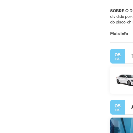
SOBRE O D
dividida por
do pisco-chi
gastronómic
Mais info
05
set.
05
set.