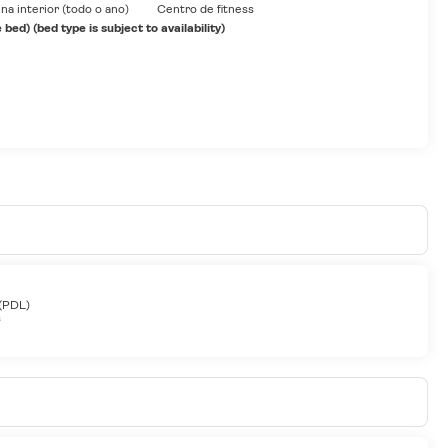
ina interior (todo o ano)
Centro de fitness
ed) (bed type is subject to availability)
 (PDL)
s