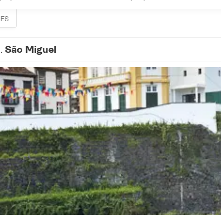
HES
1.
São Miguel