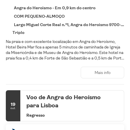
Angra do Heroismo - Em 0,9 km do centro
COM PEQUENO-ALMOÇO
Largo Miguel Corte Real n.º1, Angra do Heroismo 9700-030
Triplo
Na praia e com excelente localização em Angra do Heroísmo,
Hotel Beira Mar fica a apenas 5 minutos de caminhada de Igreja
da Misericórdia e de Museu de Angra do Heroísmo. Este hotel na
praia fica a 0,4 km de Forte de São Sebastião e a 0,5 km de Porto
de Angra.
Mais info
Aproveite comodidades convenientes, como Wi-Fi de cortesia,
lareira no saguão e assistência com excursões/ingressos.
Sinta-se em casa em um de nossos 23 quartos com ar-
Voo de Angra do Heroísmo
condicionado e TVs de tela plana. A propriedade oferece Wi-Fi de
cortesia para navegar na web. Banheiro privativo com
19
para Lisboa
chuveiro/banheira combinados apresenta bidês e secadores de
out.
cabelo. As comodidades incluem escrivaninhas e chaleiras
Regresso
elétricas. Além disso, o serviço de arrumação nos quartos é
fornecido diariamente.