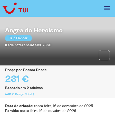
Angra do Heroísmo
Trip Planner
ID de referência:
41507369
Preço por Pessoa Desde
231 €
Baseado em 2 adultos
(461 €
Preço Total
)
Data de criação:
terça-feira, 16 de dezembro de 2025
Partida:
sexta-feira, 16 de outubro de 2026