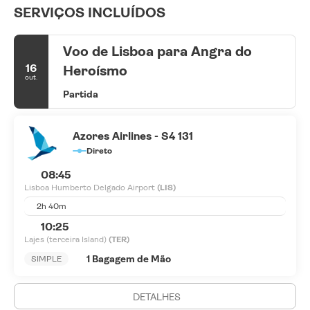
SERVIÇOS INCLUÍDOS
Voo de Lisboa para Angra do
16
Heroísmo
out.
Partida
Azores Airlines - S4 131
Direto
08:45
Lisboa Humberto Delgado Airport
(LIS)
2h 40m
10:25
Lajes (terceira Island)
(TER)
1 Bagagem de Mão
SIMPLE
DETALHES