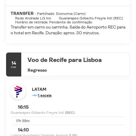
bar/lounge. Buffet de café da manhã grátis é servido
diariamente, entre 7h e 10h.
TRANSFER
- Partilhado: Economia (Carro)
Rede Andrade LG Inn
Guararapes Gilberto Freyre Intl (REC)
As comodidades presentes incluem serviço de lavanderia e
Horário de retirada: Pendente de confirmação
lavagem a seco, balcão de recepção 24 horas e equipe
Transfer em carro ou carrinha. Saída do Aeroporto REC para
multilíngue. Estacionamento sem manobrista (sujeito a
o hotel em Recife. Duração: aprox. 30 minutos.
cobrança) está disponível no local.
Voo de Recife para Lisboa
14
mai.
Regresso
LATAM
1 escala
16:15
Guararapes Gilberto Freyre Intl
(REC)
17h 55m
14:10
Lisboa Humberto Delgado Airport
(LIS)