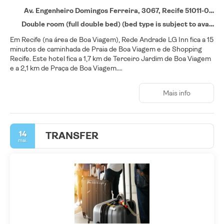
Av. Engenheiro Domingos Ferreira, 3067, Recife 51011-040
Double room (full double bed) (bed type is subject to availability)
Em Recife (na área de Boa Viagem), Rede Andrade LG Inn fica a 15
minutos de caminhada de Praia de Boa Viagem e de Shopping
Recife. Este hotel fica a 1,7 km de Terceiro Jardim de Boa Viagem
e a 2,1 km de Praça de Boa Viagem.
Desfrute de instalações recreativas, como uma piscina interna e
Mais info
uma academia aberta 24 horas. Este hotel oferece comodidades
adicionais, como Wi-Fi de cortesia e TV na área comum.
Sinta-se em casa em um de nossos 130 quartos com ar-
14
TRANSFER
condicionado, frigobares e TVs LCD. A propriedade oferece Wi-Fi
mai.
de cortesia para navegar na web e canais digitais para a sua
diversão. Os banheiros apresentam chuveiros. As comodidades
incluem telefones, além de escrivaninhas e cortinas blackout.
Experimente as deliciosas opções de almoço ou jantar no
Restaurante Mandacaru, um charmoso restaurante
especializado em pratos da culinária internacional. Outra opção é
se hospedar no local e aproveitar o serviço de quarto (horário
limitado). Feche o fia com uma bebida refrescante em um