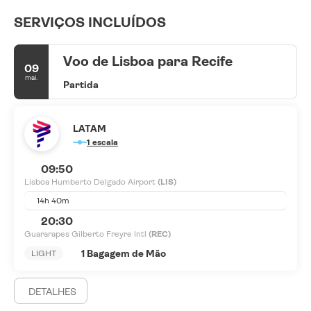
SERVIÇOS INCLUÍDOS
Voo de Lisboa para Recife
09
mai.
Partida
LATAM
1 escala
09:50
Lisboa Humberto Delgado Airport
(LIS)
14h 40m
20:30
Guararapes Gilberto Freyre Intl
(REC)
1 Bagagem de Mão
LIGHT
DETALHES