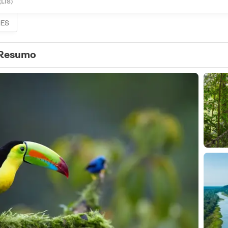
(LIS)
HES
Resumo