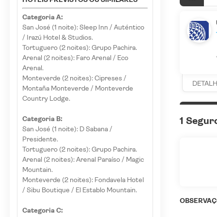
Categoria A:
San José (1 noite): Sleep Inn / Auténtico
/ Irazú Hotel & Studios.
Tortuguero (2 noites): Grupo Pachira.
Arenal (2 noites): Faro Arenal / Eco
Arenal.
Monteverde (2 noites): Cipreses /
DETAL
Montaña Monteverde / Monteverde
Country Lodge.
Categoria B:
1 Segur
San José (1 noite): D Sabana /
Presidente.
Tortuguero (2 noites): Grupo Pachira.
Arenal (2 noites): Arenal Paraíso / Magic
Mountain.
Monteverde (2 noites): Fondavela Hotel
/ Sibu Boutique / El Establo Mountain.
OBSERVAÇ
Categoria C: