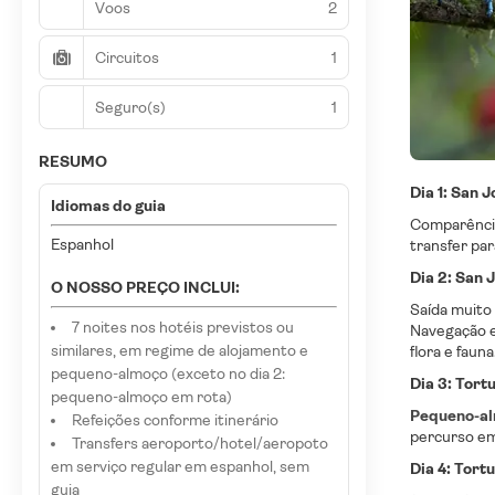
Voos
2
Circuitos
1
Seguro(s)
1
RESUMO
Dia 1: San J
Idiomas do guia
Comparência
Espanhol
transfer par
Dia 2: San 
O NOSSO PREÇO INCLUI:
Saída muito
7 noites nos hotéis previstos ou
Navegação e
similares, em regime de alojamento e
flora e faun
pequeno-almoço (exceto no dia 2:
Dia 3: Tort
pequeno-almoço em rota)
Pequeno-a
Refeições conforme itinerário
percurso em 
Transfers aeroporto/hotel/aeropoto
em serviço regular em espanhol, sem
Dia 4: Tort
guia