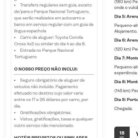
(180 km)
Pe
Transfers regulares sem guia, exceto
onde o vulc
de/para o Parque Nacional Tortuguero,
Dia 5: Aren
que serão realizados em autocarro e
barco em serviço regular com um guia de
Pequeno-almo
língua espanhola
Alojamento.
Carro de aluguer: Toyota Corolla
Dia 6: Aren
Cross 4x2 ou similar do dia 4 ao dia 8.
(120 km) Pe
Entrada no Parque Nacional
Tortuguero
Dia 7: Mon
Pequeno-alm
O NOSSO PREÇO NÃO INCLUI:
experiência
Seguro obrigatório de aluguer de
Dia 8: Mont
veículos não incluído. Pagamento
(145 km) Pe
efetuado no destino cujo valor varia
entre os 17 e 26 dólares por carro, por
Dia 9: Port
dia.
Chegada.
Gratificações obrigatórias.
Vistos, gratificações, taxas e qualquer
outro serviço não mencionado.
18
set.
HOTÉIS PREVISTOS OU SIMILARES