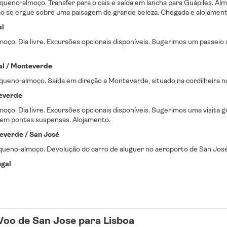
queno-almoço. Transfer para o cais e saída em lancha para Guápiles.
Almo
ão se ergue sobre uma paisagem de grande beleza. Chegada e alojament
al
ço. Dia livre. Excursões opcionais disponíveis. Sugerimos um passeio a
al / Monteverde
queno-almoço. Saída em direção a Monteverde, situado na cordilheira no
teverde
oço. Dia livre. Excursões opcionais disponíveis. Sugerimos uma visit
 em pontes suspensas. Alojamento.
everde / San José
queno-almoço. Devolução do carro de aluguer no aeroporto de San José
ugal
Voo de San Jose para Lisboa