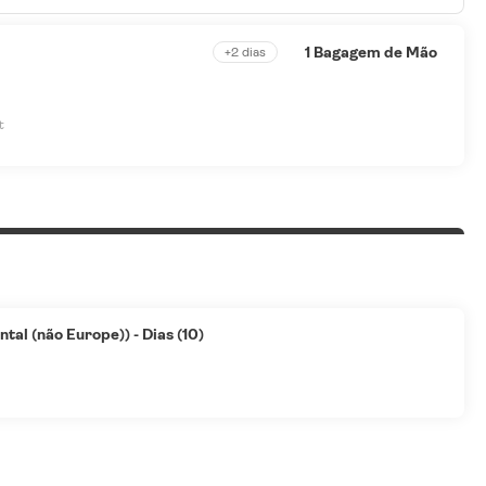
1 Bagagem de Mão
+2 dias
t
tal (não Europe)) - Dias (10)