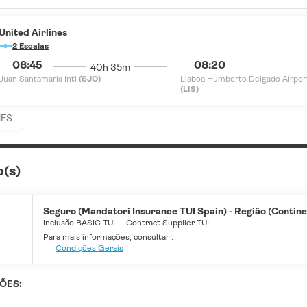
United Airlines
2 Escalas
08:45
08:20
40h 35m
Juan Santamaria Intl
(SJO)
Lisboa Humberto Delgado Airpor
(LIS)
HES
o(s)
Seguro (Mandatori Insurance TUI Spain) - Região (Continen
Inclusão BASIC TUI
-
Contract Supplier TUI
Para mais informações, consultar :
Condições Gerais
ÕES: