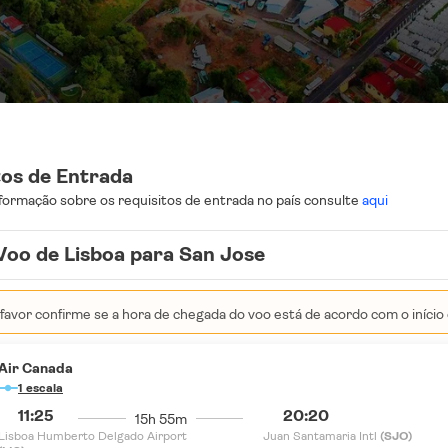
tos de Entrada
formação sobre os requisitos de entrada no país consulte
aqui
Voo de Lisboa para San Jose
favor confirme se a hora de chegada do voo está de acordo com o início 
Air Canada
1 escala
11:25
20:20
15h 55m
Lisboa Humberto Delgado Airport
Juan Santamaria Intl
(SJO)