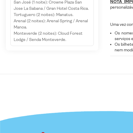
NOTA IMP
San José (1 noite): Crowne Plaza San
personalizáv
Jose La Sabana / Gran Hotel Costa Rica.
Tortuguero (2 noites): Manatus.
Arenal (2 noites): Arenal Spring / Arenal
Uma vez con
Manoa.
Os nomes
Monteverde (2 noites): Cloud Forest
serviços 
Lodge / Senda Monteverde.
Os bilhet
nem modif