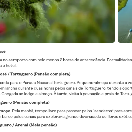
osé
 no aeroporto com pelo menos 2 horas de antecedência. Formalidades
a o hotel.
José / Tortuguero (Pensão completa)
 cedo para o Parque Nacional Tortuguero. Pequeno-almoço durante a vi
m lancha durante duas horas pelos canais de Tortuguero, tendo a opo
a. Chegada ao lodge e almoço. À tarde, visita à povoação e praia de Tortu
uguero (Pensão completa)
lmoço
. Pela manhã, tempo livre para passear pelos “senderos” para aprec
barco pelos canais para explorar a grande diversidade de flores exótica
uguero / Arenal (Meia pensão)