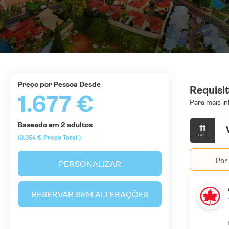
Preço por Pessoa Desde
Requisi
1.677 €
Para mais in
Baseado em 2 adultos
11
set.
(3.354 €
Preço Total
)
Por 
PERSONALIZAR
RESERVAR SEM ALTERAÇÕES