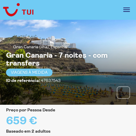
Gran Canaria (Ilha), Espanha
Gran Canaria - 7 noites - com
transfers
VIAGENS À MEDIDA
ID de referência:
47637543
Preço por Pessoa Desde
659 €
Baseado em 2 adultos