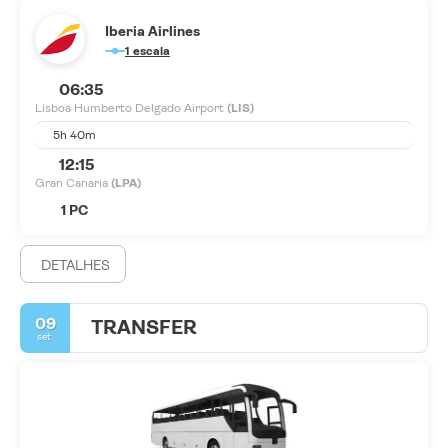
Iberia Airlines
1 escala
06:35
Lisboa Humberto Delgado Airport
(LIS)
5h 40m
12:15
Gran Canaria
(LPA)
1 PC
DETALHES
09
TRANSFER
set.