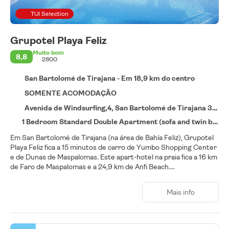
TUI Selection
Grupotel Playa Feliz
Muito bom
8,8
2800
San Bartolomé de Tirajana - Em 18,9 km do centro
SOMENTE ACOMODAÇÃO
Avenida de Windsurfing,4, San Bartolomé de Tirajana 35107
1 Bedroom Standard Double Apartment (sofa and twin beds)
Em San Bartolomé de Tirajana (na área de Bahía Feliz), Grupotel
Playa Feliz fica a 15 minutos de carro de Yumbo Shopping Center
e de Dunas de Maspalomas. Este apart-hotel na praia fica a 16 km
de Faro de Maspalomas e a 24,9 km de Anfi Beach.
Relaxe no spa de serviço completo, onde você pode desfrutar de
Mais info
massagens e tratamentos faciais. Você pode aproveitar as
instalações recreativas, como uma piscina externa e uma
academia. Este apart-hotel oferece comodidades adicionais,
como Wi-Fi de cortesia e serviços de concierge.