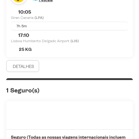
10:05
Gran Canaria
(LPA)
7h 5m
17:10
Lisboa Humberto Delgado Airport
(LIS)
25 KG
DETALHES
1 Seguro(s)
Seguro (Todas as nossas viagens internacionais incluem