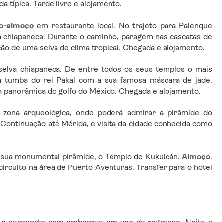
a típica. Tarde livre e alojamento.
o-almoço
 em restaurante local. No trajeto para Palenque 
 chiapaneca. Durante o caminho, paragem nas cascatas de 
ão de uma selva de clima tropical. Chegada e alojamento.
 selva chiapaneca. De entre todos os seus templos o mais 
importante é o chamado Templo das Inscrições onde foi descoberta a tumba do rei Pakal com a sua famosa máscara de jade. 
 panorâmica do golfo do México. Chegada e alojamento.
e zona arqueológica, onde poderá admirar a pirâmide do 
. Continuação até Mérida, e visita da cidade conhecida como 
la sua monumental pirâmide, o Templo de Kukulcán. 
Almoço
. 
rcuito na área de Puerto Aventuras. Transfer para o hotel 
 o aeroporto para embarque em voo de regresso. Noite a 