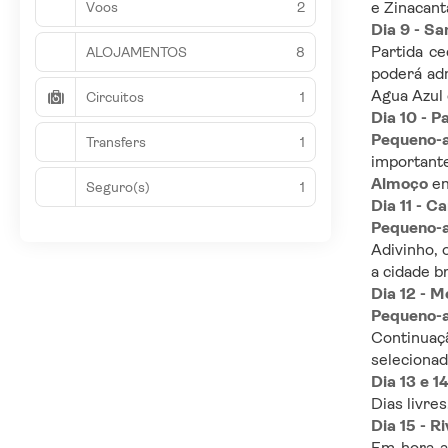
e Zinacant
Voos
2
Dia 9 - Sa
Partida c
ALOJAMENTOS
8
poderá adm
Agua Azul 
Circuitos
1
Dia 10 - 
Pequeno-
Transfers
1
Almoço
 e
Seguro(s)
1
Dia 11 - 
Pequeno-
Adivinho, 
a cidade b
Dia 12 - M
Pequeno-
Continuaçã
selecionad
Dia 13 e 1
Dias livre
Dia 15 - R
Em hora a