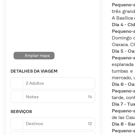
Pequeno-
três grand
A Basílica
Dia 4 - C
Pequeno-
Domingo on
Oaxaca. C
Dia 5 - O
Ampliar mapa
Pequeno-
esplanada 
tumbas e d
DETALHES DA VIAGEM
mercado, u
2 Adultos
Dia 6 - Oa
Pequeno-
Noites
14
tarde, con
Dia 7 - Tu
Pequeno-
SERVIÇOS
de las Cas
Destinos
12
Dia 8 - Sa
Pequeno-