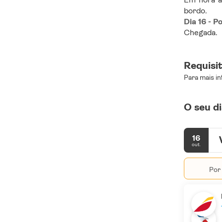
bordo.
Dia 16 - P
Chegada.
Requisi
Para mais in
O seu di
16
out.
Por 