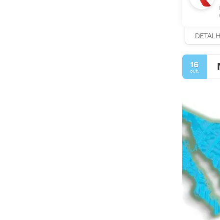
DETAL
16
out.