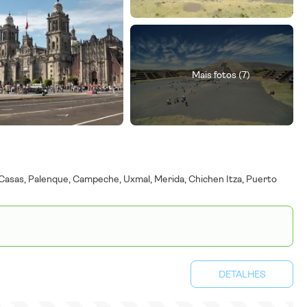
Mais fotos (7)
s Casas, Palenque, Campeche, Uxmal, Merida, Chichen Itza, Puerto
DETALHES