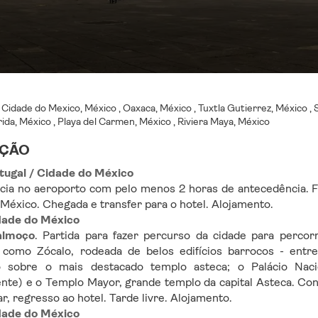
:
Cidade do Mexico, México , Oaxaca, México , Tuxtla Gutierrez, México ,
ida, México , Playa del Carmen, México , Riviera Maya, México
IÇÃO
rtugal / Cidade do México
ia no aeroporto com pelo menos 2 horas de antecedência. F
México. Chegada e transfer para o hotel. Alojamento.
idade do México
almoço
. Partida para fazer percurso da cidade para percor
 como Zócalo, rodeada de belos edifícios barrocos - entre
o sobre o mais destacado templo asteca; o Palácio Nacio
te) e o Templo Mayor, grande templo da capital Asteca. Cont
r, regresso ao hotel. Tarde livre. Alojamento.
idade do México