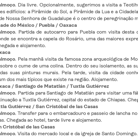
almoço
. Dia livre. Opcionalmente, sugerimos a visita a Teot
es edifícios: a Pirâmide do Sol, a Pirâmide da Lua e a Cidadel
 de Nossa Senhora de Guadalupe é o centro de peregrinação m
idade do México / Puebla / Oaxaca
almoço
. Partida de autocarro para Puebla com visita desta c
de se encontra a capela do Rosário, uma das maiores expres
hegada e alojamento.
axaca
almoço
. Pela manhã visita da famosa zona arqueológica de Mo
sobre o cume de uma colina. Dentro do seu isolamento, as su
as suas pinturas murais. Pela tarde, visita da cidade conh
m dos mais típicos que existe na região. Alojamento.
xaca / Santiago de Matatlán / Tuxtla Gutiérrez
almoço
. Partida para Santiago de Matatlán para visitar uma f
tinuação a Tuxtla Gutiérrez, capital do estado de Chiapas. Che
xtla Gutiérrez / San Cristóbal de las Casas
almoço
. Transfer para o embarcadouro e passeio de lancha n
as. Chegada ao hotel, tarde livre e alojamento.
n Cristóbal de las Casas
almoço
. Visita do mercado local e da igreja de Santo Domingo