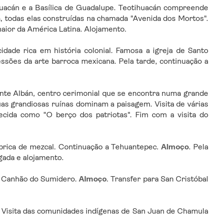
ihuacán e a Basílica de Guadalupe. Teotihuacán compreende 
a, todas elas construídas na chamada "Avenida dos Mortos". 
aior da América Latina. Alojamento.
idade rica em história colonial. Famosa a igreja de Santo 
sões da arte barroca mexicana. Pela tarde, continuação a 
nte Albán, centro cerimonial que se encontra numa grande 
as grandiosas ruínas dominam a paisagem. Visita de várias 
ecida como "O berço dos patriotas". Fim com a visita do 
ábrica de mezcal. Continuação a Tehuantepec. 
Almoço
. Pela 
gada e alojamento.
o Canhão do Sumidero. 
Almoço
. Transfer para San Cristóbal 
. Visita das comunidades indígenas de San Juan de Chamula 