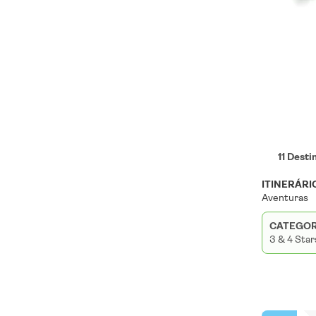
11 Desti
ITINERÁRI
Aventuras
CATEGOR
3 & 4 Star