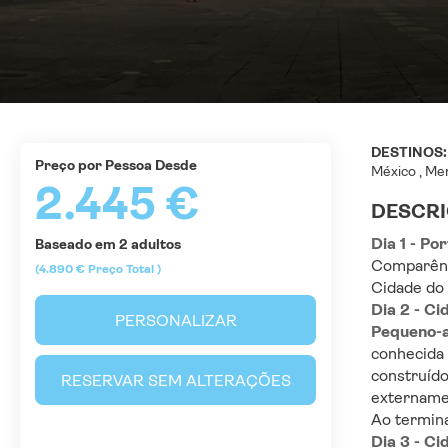
DESTINOS
Preço por Pessoa Desde
México , Mer
2.445 €
DESCR
Dia 1 - Po
Baseado em 2 adultos
Comparênc
(4.890 €
Preço Total
)
Cidade do 
Dia 2 - C
PERSONALIZAR
Pequeno-
conhecida
construíd
RESERVAR SEM ALTERAÇÕES
externamen
Ao termina
Dia 3 - C