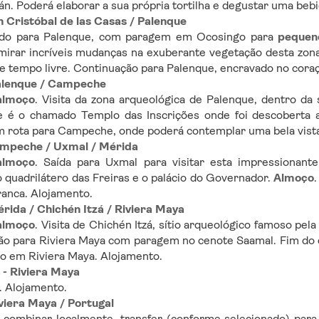
án. Poderá elaborar a sua própria tortilha e degustar uma bebid
n Cristóbal de las Casas / Palenque
edo para Palenque, com paragem em Ocosingo para 
pequen
irar incríveis mudanças na exuberante vegetação desta zona
e tempo livre. Continuação para Palenque, encravado no coraç
Palenque / Campeche
almoço
. Visita da zona arqueológica de Palenque, dentro da
m rota para Campeche, onde poderá contemplar uma bela vista
Campeche / Uxmal / Mérida
almoço
. Saída para Uxmal para visitar esta impressionant
o quadrilátero das Freiras e o palácio do Governador. 
Almoço
ranca. Alojamento.
érida / Chichén Itzá / Riviera Maya
almoço
. Visita de Chichén Itzá, sítio arqueológico famoso pe
o para Riviera Maya com paragem no cenote Saamal. Fim do ci
o em Riviera Maya. Alojamento.
4 - Riviera Maya
s. Alojamento.
iviera Maya / Portugal
 combinar localmente, transfer (conforme selecionado) para