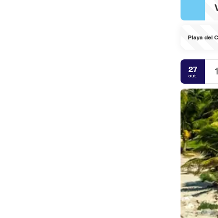
Playa del
27
out.