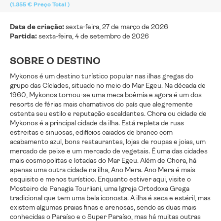
(1.355 €
Preço Total
)
Data de criação:
sexta-feira, 27 de março de 2026
Partida:
sexta-feira, 4 de setembro de 2026
SOBRE O DESTINO
Mykonos é um destino turístico popular nas ilhas gregas do
grupo das Cíclades, situado no meio do Mar Egeu. Na década de
1960, Mykonos tornou-se uma meca boêmia e agora é um dos
resorts de férias mais chamativos do país que alegremente
ostenta seu estilo e reputação escaldantes. Chora ou cidade de
Mykonos é a principal cidade da ilha. Está repleta de ruas
estreitas e sinuosas, edifícios caiados de branco com
acabamento azul, bons restaurantes, lojas de roupas e joias, um
mercado de peixe e um mercado de vegetais. É uma das cidades
mais cosmopolitas e lotadas do Mar Egeu. Além de Chora, há
apenas uma outra cidade na ilha, Ano Mera. Ano Mera é mais
esquisito e menos turístico. Enquanto estiver aqui, visite o
Mosteiro de Panagia Tourliani, uma Igreja Ortodoxa Grega
tradicional que tem uma bela iconosta. A ilha é seca e estéril, mas
existem algumas praias finas e arenosas, sendo as duas mais
conhecidas o Paraíso e o Super Paraíso, mas há muitas outras