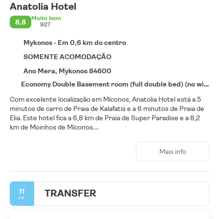
Anatolia Hotel
Muito bom
8,8
927
Mykonos - Em 0,6 km do centro
SOMENTE ACOMODAÇÃO
Ano Mera, Mykonos 84600
Economy Double Basement room (full double bed) (no window)
Com excelente localização em Míconos, Anatolia Hotel está a 5
minutos de carro de Praia de Kalafatis e a 6 minutos de Praia de
Elia. Este hotel fica a 6,8 km de Praia de Super Paradise e a 8,2
km de Moinhos de Míconos.
Aproveite as oportunidades de recreação oferecidas, incluindo
Mais info
uma piscina externa, uma sauna seca e uma academia. Este hotel
também oferece Wi-Fi de cortesia, serviços de concierge e
serviço de babá (sobretaxa). Os hóspedes podem pegar o
traslado local (sobretaxa) para as atrações da área.
11
TRANSFER
set.
Sinta-se em casa em um de nossos 32 quartos com ar-
condicionado, geladeiras e TVs LED. Os quartos possuem