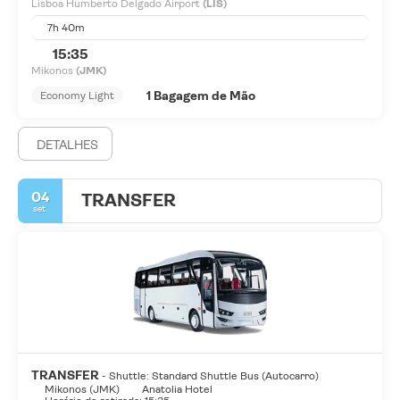
Lisboa Humberto Delgado Airport
(LIS)
7h 40m
15:35
Mikonos
(JMK)
1 Bagagem de Mão
Economy Light
DETALHES
04
TRANSFER
set.
TRANSFER
- Shuttle: Standard Shuttle Bus (Autocarro)
Mikonos (JMK)
Anatolia Hotel