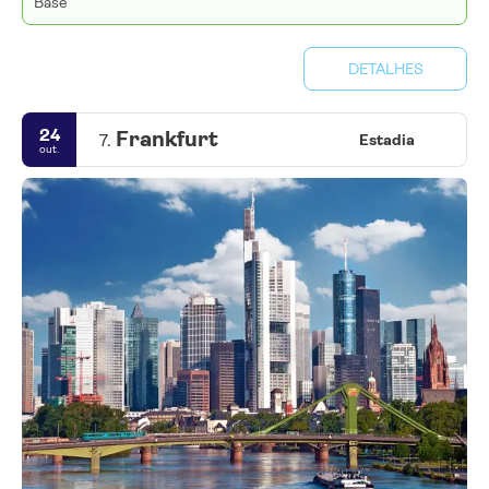
Base
DETALHES
24
Frankfurt
7.
Estadia
out.