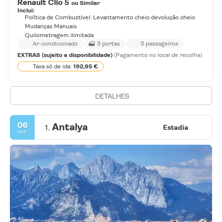
Renault Clio 5
ou Similar
Inclui:
Política de Combustível: Levantamento cheio devolução cheio
Mudanças Manuais
Quilometragem ilimitada
Ar-condicionado
5 portas
5 passageiros
EXTRAS (sujeito a disponibilidade)
(Pagamento no local de recolha)
Taxa só de ida:
192,95 €
DETALHES
06
Antalya
1.
Estadia
out.