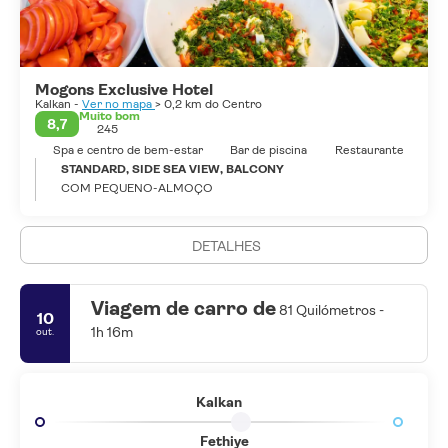
Mogons Exclusive Hotel
Kalkan -
Ver no mapa
> 0,2 km do Centro
Muito bom
8,7
245
Spa e centro de bem-estar
Bar de piscina
Restaurante
STANDARD, SIDE SEA VIEW, BALCONY
COM PEQUENO-ALMOÇO
DETALHES
Viagem de carro de
81 Quilómetros -
10
1h 16m
out.
Kalkan
Fethiye