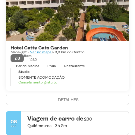
Antalya é uma cidade atraente com boulevards sombreados por
palmeiras, considerada por muitos como um paraíso na terra e a
pérola do Mediterrâneo. Nada mal, hein?
Hotel Catty Cats Garden
Manavgat -
Ver no mapa
> 3,9 km do Centro
Bom
7,3
1232
Bar de piscina
Praia
Restaurante
Studio
SOMENTE ACOMODAÇÃO
Cancelamento gratuito
DETALHES
Viagem de carro de
230
08
Quilómetros - 3h 2m
out.