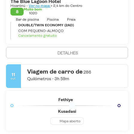
The Blue Lagoon Hotel
Hisarönü -
Ver no mapa
> 2,4 km do Centro
Muito bom
8
1020
Bar de piscina
Piscina
Praia
DOUBLE/TWIN ECONOMY (2AD)
COM PEQUENO-ALMOÇO
Cancelamento gratuito
DETALHES
Viagem de carro de
286
11
Quilómetros - 3h 59m
out.
Fethiye
Kusadasi
Mapa aberto