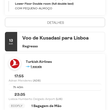
Lower Floor Double room (full double bed)
COM PEQUENO-ALMOÇO
DETALHES
Voo de Kusadasi para Lisboa
13
out.
Regresso
Turkish Airlines
1 escala
17:55
Adnan Menderes
(ADB)
7h 40m
23:35
Lisboa Humberto Delgado Airport
(LIS)
1 Bagagem de Mão
ECOFLY