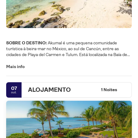
SOBRE O DESTINO:
Akumal é uma pequena comunidade
turística à beira-mar no México, ao sul de Cancún, entre as
cidades de Playa del Carmen e Tulum. Está localizada na Baía de
Akumal e na Baía da Meia Lua, no local de uma antiga plantação de
coco no município de Tulum, no estado de Quintana Roo, e faz
Mais info
parte da área da Riviera Maya. Akumal tem uma bela baía com
uma ampla praia de areia branca, água azul-esverdeada
maravilhosamente quente e ótimos locais para snorkeling.
07
ALOJAMENTO
1 Noites
out.