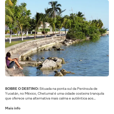
SOBRE O DESTINO:
Situada na ponta sul da Península de
Yucatán, no México, Chetumal é uma cidade costeira tranquila
que oferece uma alternativa mais calma e autêntica aos
movimentados resorts da Riviera Maya. Com vista para as águas
turquesas da Baía de Chetumal e fazendo fronteira com Belize, a
Mais info
cidade combina o charme caribenho com a herança mexicana e