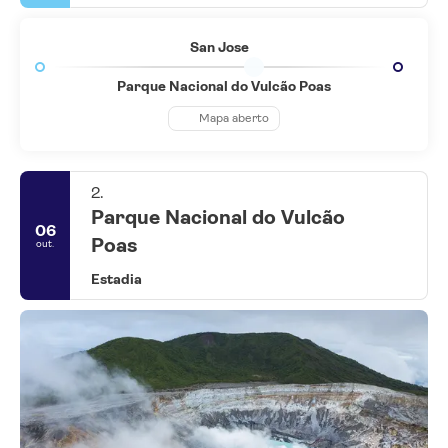
amigável dá uma vibração animada à cidade, algo que você pode
apreciar nos muitos restaurantes e bares da cidade. Alguns
San Jose
museus e edifícios revelam seu passado colonial e influências
artísticas europeias. San Jose também tem muito a oferecer e é
uma cidade de grande significado histórico e cultural.
Parque Nacional do Vulcão Poas
Mapa aberto
2.
Parque Nacional do Vulcão
06
Poas
out.
Estadia