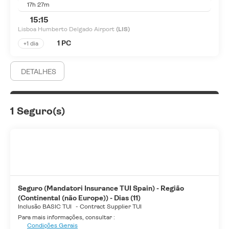
17h 27m
15:15
Lisboa Humberto Delgado Airport
(LIS)
1 PC
+1 dia
DETALHES
1 Seguro(s)
Seguro (Mandatori Insurance TUI Spain) - Região
(Continental (não Europe)) - Dias (11)
Inclusão BASIC TUI
-
Contract Supplier TUI
Para mais informações, consultar :
Condições Gerais