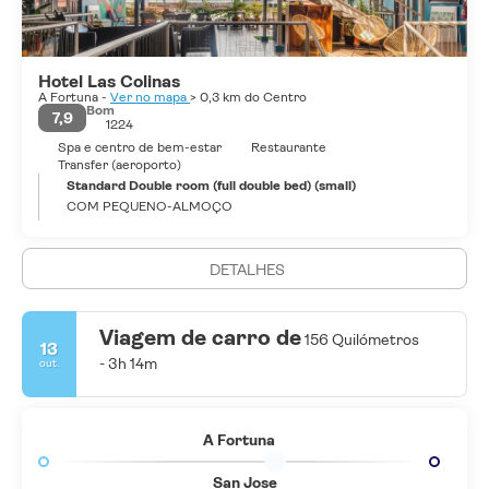
Hotel Las Colinas
A Fortuna -
Ver no mapa
> 0,3 km do Centro
Bom
7,9
1224
Spa e centro de bem-estar
Restaurante
Transfer (aeroporto)
Standard Double room (full double bed) (small)
COM PEQUENO-ALMOÇO
DETALHES
Viagem de carro de
156 Quilómetros
13
- 3h 14m
out.
A Fortuna
San Jose