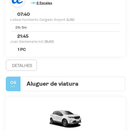
2 Escalas
07:40
Lisboa Humberto Delgado Airport
(LIS)
21h 5m
21:45
Juan Santamaria Intl
(SJO)
1 PC
DETALHES
06
Aluguer de viatura
out.