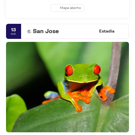
Mapa aberto
13
San Jose
6.
Estadia
out.