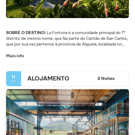
SOBRE O DESTINO:
La Fortuna é a comunidade principal do 7º
distrito de mesmo nome, que faz parte do Cantão de San Carlos,
que por sua vez pertence à província de Alajuela, localizada no
Centro-Norte da Costa Rica.
Mais info
A atraente beleza da paisagem do distrito, suas florestas, a ampla
variedade de atividades turísticas disponíveis, como tirolesa,
rafting, observação de pássaros, pesca esportiva, caminhadas,
11
ALOJAMENTO
banhos termais, e em particular sua proximidade com o vulcão
2 Noites
out.
Arenal, fazem dele um dos destinos turísticos mais importantes
da Costa Rica.