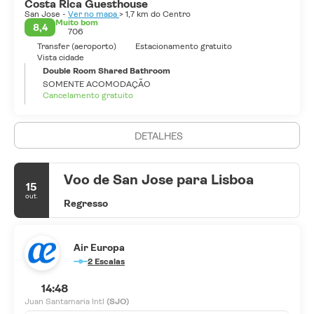
Costa Rica Guesthouse
San Jose -
Ver no mapa
> 1,7 km do Centro
Muito bom
8,4
706
Transfer (aeroporto)
Estacionamento gratuito
Vista cidade
Double Room Shared Bathroom
SOMENTE ACOMODAÇÃO
Cancelamento gratuito
DETALHES
Voo de San Jose para Lisboa
15
out.
Regresso
Air Europa
2 Escalas
14:48
Juan Santamaria Intl
(SJO)