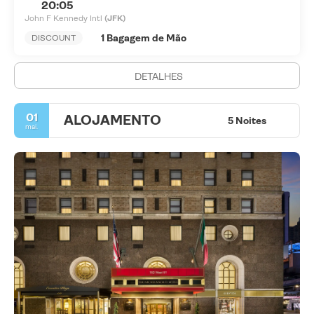
20:05
John F Kennedy Intl
(JFK)
1 Bagagem de Mão
DISCOUNT
DETALHES
01
ALOJAMENTO
5 Noites
mai.