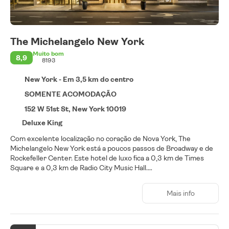
The Michelangelo New York
Muito bom
8,9
8193
New York - Em 3,5 km do centro
SOMENTE ACOMODAÇÃO
152 W 51st St, New York 10019
Deluxe King
Com excelente localização no coração de Nova York, The
Michelangelo New York está a poucos passos de Broadway e de
Rockefeller Center. Este hotel de luxo fica a 0,3 km de Times
Square e a 0,3 km de Radio City Music Hall.
Aproveite opções de lazer, como uma academia aberta 24 horas,
Mais info
ou outras comodidades, como Wi-Fi de cortesia e serviços de
concierge.
Sinta-se em casa em um de nossos 179 quartos com ar-