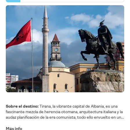
Sobre el destino:
Tirana, la vibrante capital de Albania, es una
fascinante mezcla de herencia otomana, arquitectura italiana y la
audaz planificación de la era comunista, todo ello envuelto en una
nueva capa de color y creatividad. Antaño una ciudad gris y
austera, se ha reinventado con animados murales, fachadas en
Más info