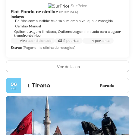
SurPrice
Fiat Panda or similar
(MDMRAA)
Incluye:
Política combustible: Vuelta al mismo nivel que la recogida
Cambio Manual
Quilometragem ilimitada; Quilometragem limitada para aluguer
transfronteiriço
Aire acondicionado
5 puertas
4 personas
Extras
(Pagar en la oficina de recogida)
Ver detalles
06
Tirana
1.
Parada
oct