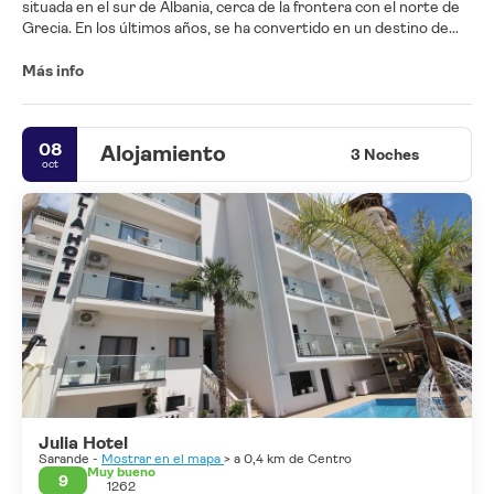
situada en el sur de Albania, cerca de la frontera con el norte de
Grecia. En los últimos años, se ha convertido en un destino de
moda en Albania gracias a la reciente llegada de varios cruceros a
su puerto.
Más info
Es una ciudad tranquila y bien ubicada, con una animada vida
nocturna, cafeterías y terrazas abiertas todo el año y un clima
08
Alojamiento
mediterráneo ideal para disfrutar de sus playas. No es de
3 Noches
oct
extrañar que fuera elegida como escala para los cruceros por las
islas griegas.
Julia Hotel
Sarande -
Mostrar en el mapa
> a 0,4 km de Centro
Muy bueno
9
1262