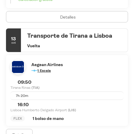
disfrutar de un picnic relajado. Para contemplar una vista
panorámica, suba al monte Dajti en el teleférico Dajti Express,
donde encontrará rutas de senderismo, restaurantes y vistas
Detalles
impresionantes de la ciudad y la costa adriática.
Transporte de Tirana a Lisboa
13
oct
Vuelta
Aegean Airlines
1 Escala
09:50
Tirana Rinas
(TIA)
7h 20m
16:10
Lisboa Humberto Delgado Airport
(LIS)
1 bolso de mano
FLEX