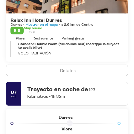
sido excavados muy poco, como existe bajo los edificios más
recientes. Sin embargo, el museo arqueológico está bien
abastecido y presentado. El célebre orador romano, Cicerón, se
Relax Inn Hotel Durres
llamaba Durres, una ciudad admirable, mientras que el poeta
Durres -
Mostrar en el mapa
> a 2,6 km de Centro
Catulo la llamaba taberna adriática.
Muy bueno
8,6
1131
Hoy en día la ciudad es conocida por la localidad costera de
Playa
Restaurante
Parking gratis
Durres con playas de arena y cálidas aguas del mar.Tiene unos
Standard Double room (full double bed) (bed type is subject
to availability)
10,5 km de largo y es frecuentado por turistas albaneses y
SOLO HABITACIÓN
extranjeros de mayo a octubre.
Detalles
Trayecto en coche de
123
07
Kilómetros - 1h 32m
oct
Durres
Vlore