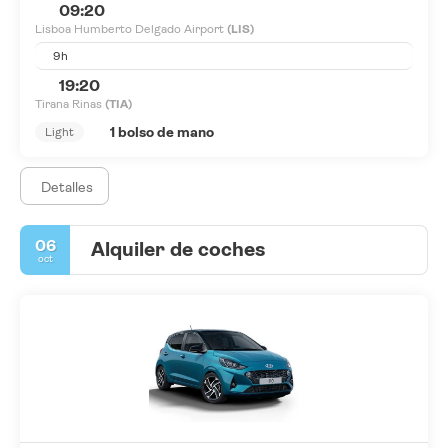
09:20
Lisboa Humberto Delgado Airport
(LIS)
9h
19:20
Tirana Rinas
(TIA)
1 bolso de mano
Light
Detalles
06
Alquiler de coches
oct