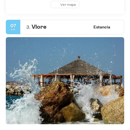
Ver mapa
07
Vlore
3.
Estancia
oct