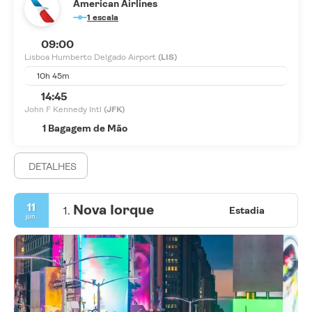
American Airlines
1 escala
09:00
Lisboa Humberto Delgado Airport
(LIS)
10h 45m
14:45
John F Kennedy Intl
(JFK)
1 Bagagem de Mão
DETALHES
11
Nova Iorque
1.
Estadia
jun.