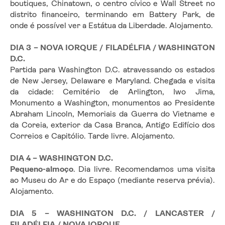
boutiques, Chinatown, o centro cívico e Wall Street no 
distrito financeiro, terminando em Battery Park, de 
onde é possível ver a Estátua da Liberdade. Alojamento.
DIA 3 – NOVA IORQUE / FILADÉLFIA / WASHINGTON 
D.C.
Partida para Washington D.C. atravessando os estados 
de New Jersey, Delaware e Maryland. Chegada e visita 
da cidade: Cemitério de Arlington, Iwo Jima, 
Monumento a Washington, monumentos ao Presidente 
Abraham Lincoln, Memoriais da Guerra do Vietname e 
da Coreia, exterior da Casa Branca, Antigo Edifício dos 
Correios e Capitólio. Tarde livre. Alojamento.
DIA 4 – WASHINGTON D.C.
Pequeno-almoço
. Dia livre. Recomendamos uma visita 
ao Museu do Ar e do Espaço (mediante reserva prévia). 
Alojamento.
DIA 5 – WASHINGTON D.C. / LANCASTER / 
FILADÉLFIA / NOVA IORQUE