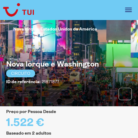
Nova Iorque, Estados Unidos da América
Nova Iorque e Washington
CIRCUITO
ID de referência:
21871877
Preço por Pessoa Desde
1.522 €
Baseado em 2 adultos