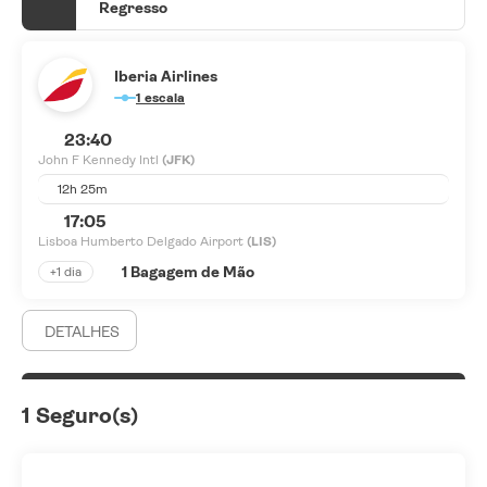
Regresso
Iberia Airlines
1 escala
23:40
John F Kennedy Intl
(JFK)
12h 25m
17:05
Lisboa Humberto Delgado Airport
(LIS)
1 Bagagem de Mão
+1 dia
DETALHES
1 Seguro(s)