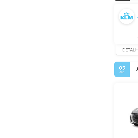
DETAL
05
set.