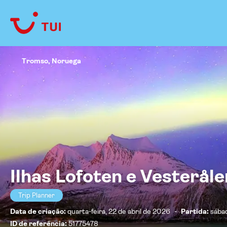
Tromso, Noruega
Ilhas Lofoten e Vesterål
Trip Planner
Data de criação:
quarta-feira, 22 de abril de 2026
-
Partida:
sába
ID de referência:
51775478