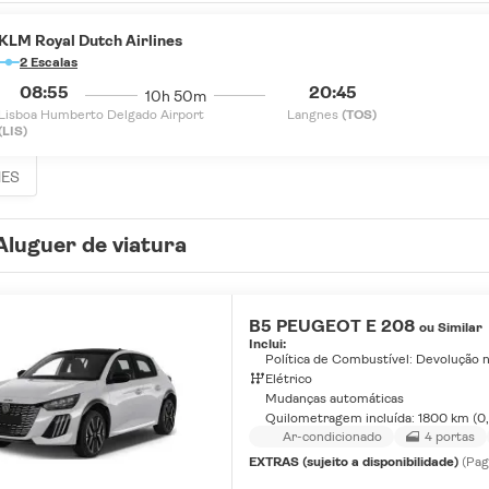
KLM Royal Dutch Airlines
2 Escalas
08:55
20:45
10h 50m
Lisboa Humberto Delgado Airport
Langnes
(TOS)
(LIS)
HES
Aluguer de viatura
B5 PEUGEOT E 208
ou Similar
Inclui:
Política de Combustível: Devolução 
Elétrico
Mudanças automáticas
Quilometragem incluída: 1800 km (0
Ar-condicionado
4 portas
EXTRAS (sujeito a disponibilidade)
(Pag