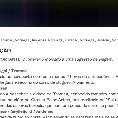
:
Tromso, Noruega , Andenes, Noruega , Harstad, Noruega , Svolvær, Nor
IÇÃO
PORTANTE:
o itinerário indicado é uma sugestão de viagem.
tugal / Tromsø
ia no aeroporto com pelo menos 2 horas de antecedência. F
egada e recolha do carro de aluguer. Alojamento.
msø
do a descobrir a cidade de Tromsø, conhecida também como o
tua-se além do Círculo Polar Ártico, em território do "Sol d
eino das auroras boreais, que com um pouco de sorte se poderã
msø / Gryllefjord / Andenes
artida rumo ao norte. Atravessando as paragens mais belas e 