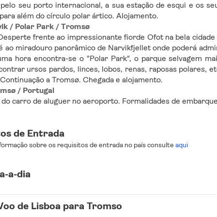
pelo seu porto internacional, a sua estação de esqui e os s
 para além do círculo polar ártico. Alojamento.
vik / Polar Park / Tromsø
esperte frente ao impressionante fiorde Ofot na bela cidade po
é ao miradouro panorâmico de Narvikfjellet onde poderá admira
ma hora encontra-se o "Polar Park", o parque selvagem mais
ontrar ursos pardos, linces, lobos, renas, raposas polares, et
 Continuação a Tromsø. Chegada e alojamento.
omsø / Portugal
do carro de aluguer no aeroporto. Formalidades de embarque
tos de Entrada
formação sobre os requisitos de entrada no país consulte
aqui
a-a-dia
Voo de Lisboa para Tromso