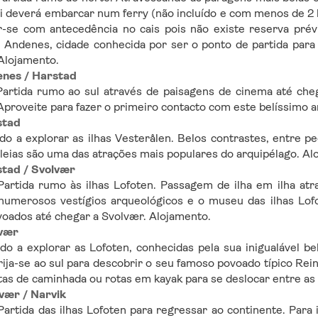
 deverá embarcar num ferry (não incluído e com menos de 2 
-se com antecedência no cais pois não existe reserva prévia
Andenes, cidade conhecida por ser o ponto de partida para a
Alojamento.
enes / Harstad
artida rumo ao sul através de paisagens de cinema até chega
proveite para fazer o primeiro contacto com este belíssimo a
stad
do a explorar as ilhas Vesterålen. Belos contrastes, entre p
aleias são uma das atrações mais populares do arquipélago. Al
stad / Svolvær
artida rumo às ilhas Lofoten. Passagem de ilha em ilha atr
 numerosos vestígios arqueológicos e o museu das ilhas Lof
voados até chegar a Svolvær. Alojamento.
lvær
ado a explorar as Lofoten, conhecidas pela sua inigualável
Dirija-se ao sul para descobrir o seu famoso povoado típico R
otas de caminhada ou rotas em kayak para se deslocar entre as 
lvær / Narvik
artida das ilhas Lofoten para regressar ao continente. Para is