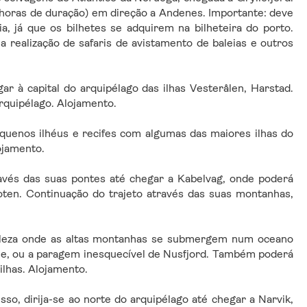
horas de duração) em direção a Andenes. Importante: deve 
, já que os bilhetes se adquirem na bilheteira do porto. 
 realização de safaris de avistamento de baleias e outros 
r à capital do arquipélago das ilhas Vesterålen, Harstad. 
rquipélago. Alojamento.
equenos ilhéus e recifes com algumas das maiores ilhas do 
ojamento.
avés das suas pontes até chegar a Kabelvag, onde poderá 
oten. Continuação do trajeto através das suas montanhas, 
 beleza onde as altas montanhas se submergem num oceano 
eine, ou a paragem inesquecível de Nusfjord. Também poderá 
ilhas. Alojamento.
so, dirija-se ao norte do arquipélago até chegar a Narvik, 