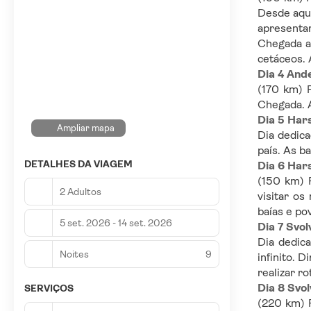
Desde aqui
apresentar
Chegada a 
cetáceos. 
Dia 4 And
(170 km) P
Chegada. A
Dia 5 Har
Ampliar mapa
Dia dedica
país. As b
DETALHES DA VIAGEM
Dia 6 Har
(150 km) P
2 Adultos
visitar os
baías e po
5 set. 2026 - 14 set. 2026
Dia 7 Svo
Dia dedic
Noites
9
infinito. 
realizar r
Dia 8 Svo
SERVIÇOS
(220 km) P