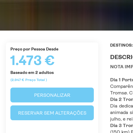
DESTINOS
Preço por Pessoa Desde
1.473 €
DESCR
NOTA IM
Baseado em 2 adultos
Dia 1 Por
(2.947 €
Preço Total
)
Comparênc
Tromsø. Ch
PERSONALIZAR
Dia 2 Tro
Dia dedica
animada si
RESERVAR SEM ALTERAÇÕES
julho, e r
Dia 3 Tro
(150 km) P