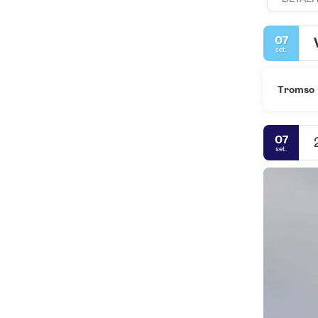
07
set.
Tromso
07
set.