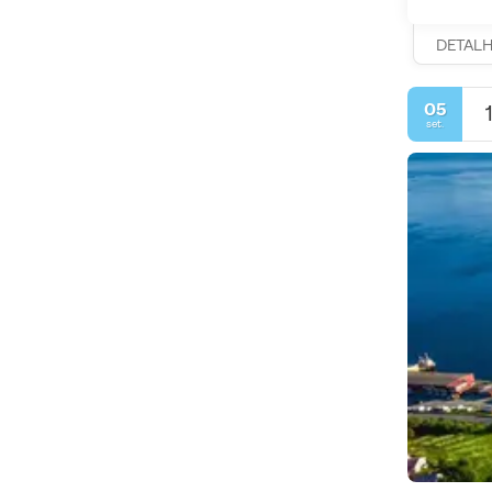
DETAL
05
set.