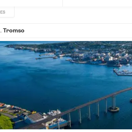
HES
1.
Tromso