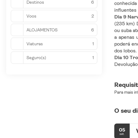
Destinos
6
conhecida 
influentes
Voos
2
Dia 9 Nar
(235 km) D
ALOJAMENTOS
6
ou suba at
a apenas u
poderá enc
Viaturas
1
dos lobos.
Dia 10 Tr
Seguro(s)
1
Devolução 
Requisi
Para mais in
O seu di
05
set.